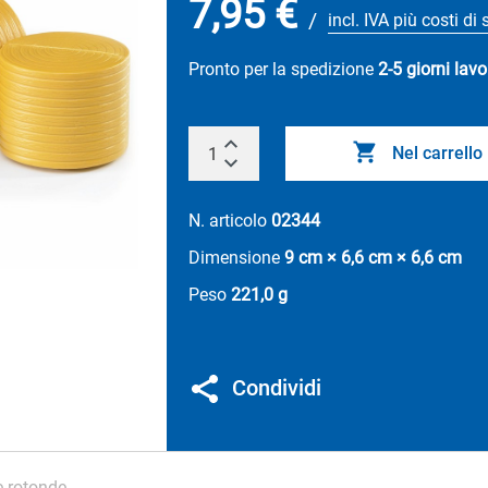
7,95 €
/
incl. IVA più costi di
Pronto per la spedizione
2-5 giorni lavo
Nel carrello
N. articolo
02344
Dimensione
9 cm × 6,6 cm × 6,6 cm
Peso
221,0 g
Condividi
e rotonde