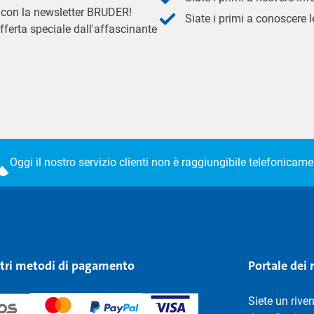
 - con la newsletter BRUDER!
Siate i primi a conoscere le
fferta speciale dall'affascinante
Oggi il nostro servizio clienti non è raggiungibile telefonicame
stri metodi di pagamento
Portale dei 
Siete un rive