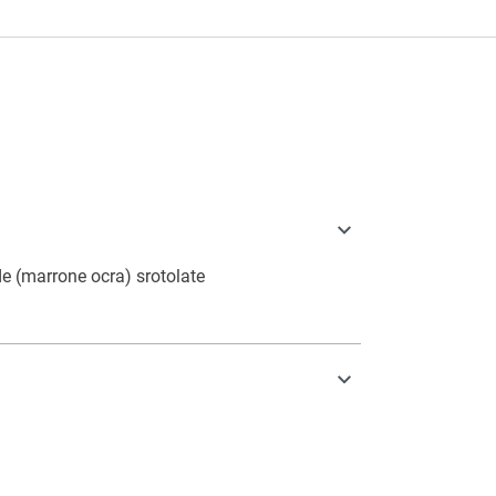
a
de (marrone ocra) srotolate