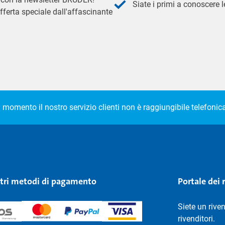
Siate i primi a conoscere le
fferta speciale dall'affascinante
l momento il nostro servizio clienti non è raggiungibile telefoni
stri metodi di pagamento
Portale dei 
Siete un rive
rivenditori.