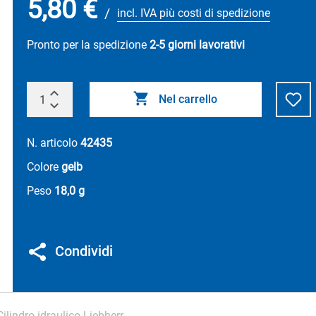
5,80 €
/
incl. IVA più costi di spedizione
Pronto per la spedizione
2-5 giorni lavorativi
Nel carrello
N. articolo
42435
Colore
gelb
Peso
18,0 g
Condividi
Cilindro idraulico Liebherr