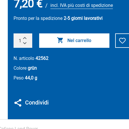
7,20 €
/
incl. IVA più costi di spedizione
Pronto per la spedizione
2-5 giorni lavorativi
Nel carrello
N. articolo
42562
Colore
grün
Peso
44,0 g
Condividi
Cofano Land Rover