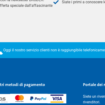
Siate i primi a conoscere le
fferta speciale dall'affascinante
Oggi il nostro servizio clienti non è raggiungibile telefonicame
stri metodi di pagamento
Portale dei 
Siete un rive
rivenditori.