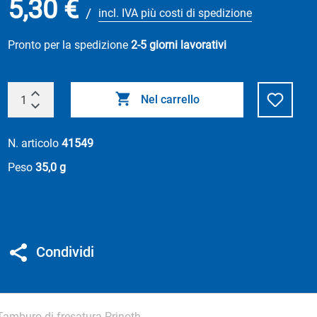
5,30 €
/
incl. IVA più costi di spedizione
Pronto per la spedizione
2-5 giorni lavorativi
Nel carrello
N. articolo
41549
Peso
35,0 g
Condividi
Tamburo di fresatura Prinoth