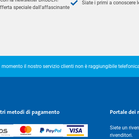
Siate i primi a conoscere le
fferta speciale dall'affascinante
l momento il nostro servizio clienti non è raggiungibile telefoni
stri metodi di pagamento
Portale dei 
Siete un rive
rivenditori.