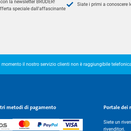
 - con la newsletter BRUDER!
Siate i primi a conoscere le
fferta speciale dall'affascinante
l momento il nostro servizio clienti non è raggiungibile telefoni
stri metodi di pagamento
Portale dei 
Siete un rive
rivenditori.