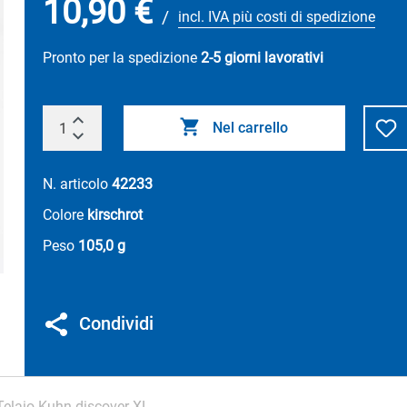
10,90 €
/
incl. IVA più costi di spedizione
Pronto per la spedizione
2-5 giorni lavorativi
Nel carrello
N. articolo
42233
Colore
kirschrot
Peso
105,0 g
Condividi
Telaio Kuhn discover XL