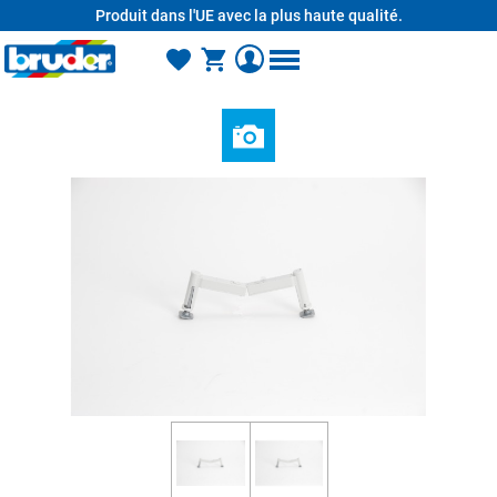
Produit dans l'UE avec la plus haute qualité.
tenu principal