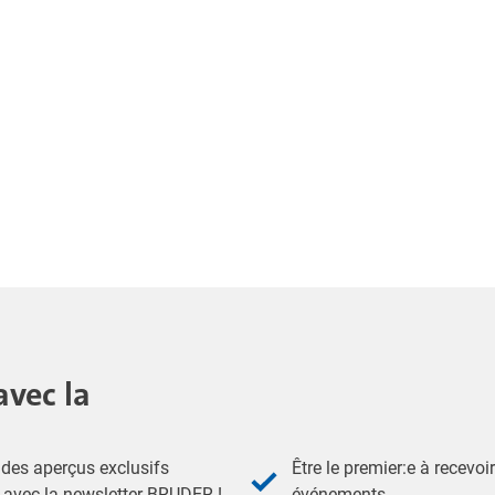
avec la
des aperçus exclusifs
Être le premier:e à recevoi
- avec la newsletter BRUDER !
événements