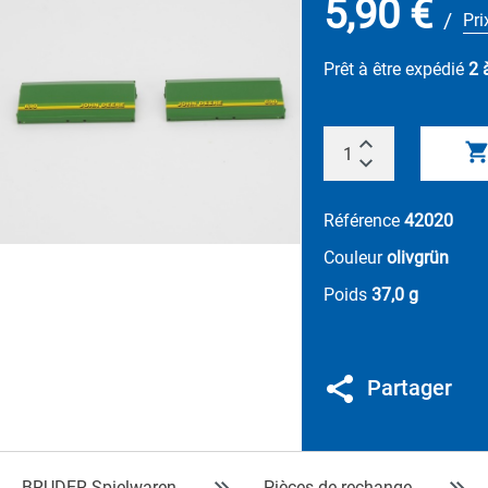
5,90 €
/
Pri
Prêt à être expédié
2 
Référence
42020
Couleur
olivgrün
Poids
37,0 g
Partager
BRUDER Spielwaren
Pièces de rechange