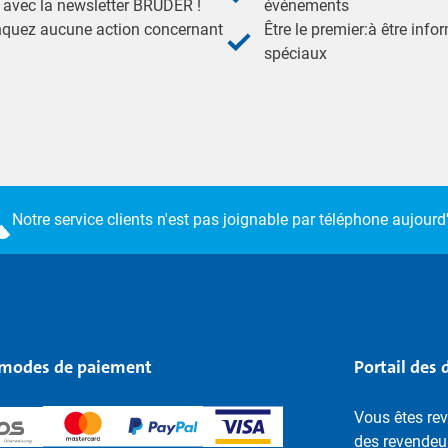
- avec la newsletter BRUDER !
événements
nquez aucune action concernant
Être le premier:à être inf
spéciaux
Notre service clients n'est pas joignable par téléphone aujourd'
modes de paiement
Portail des 
Vous êtes rev
des revendeu