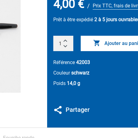
4,00 €
/
Prix TTC, frais de li
Prêt à être expédié
2 à 5 jours ouvrable
Ajouter au pan
Référence
42003
Couleur
schwarz
Poids
14,0 g
Partager
Fourche ronde