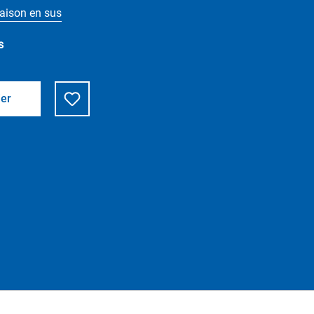
vraison en sus
s
ier