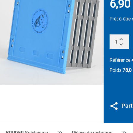
6,90
Prêt à être
Référence
Poids
78,0
Part
BRUDER Spielwaren
Pièces de rechange