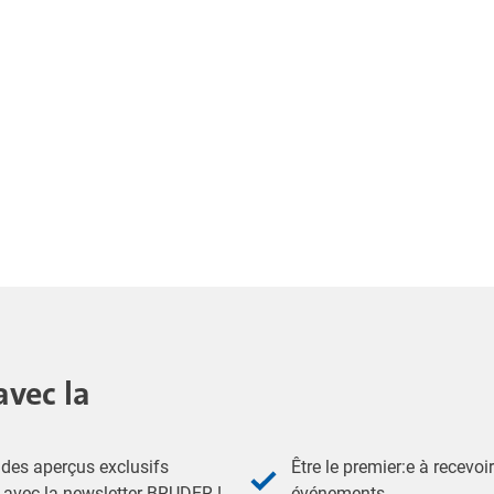
avec la
des aperçus exclusifs
Être le premier:e à recevoi
- avec la newsletter BRUDER !
événements