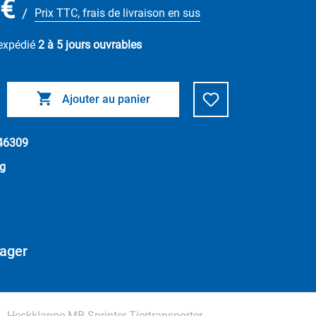
 €
/
Prix TTC, frais de livraison en sus
 expédié
2 à 5 jours ouvrables
Ajouter au panier
46309
 g
ager
Heckklappe MB Sprinter Tiertransporter