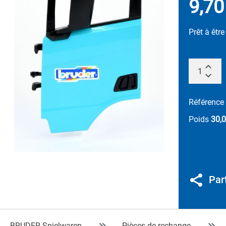
9,70
Prêt à êtr
Référence
Poids
30,0
Par
BRUDER Spielwaren
Pièces de rechange