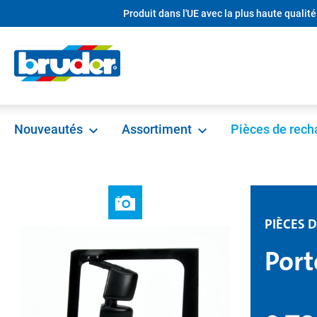
Produit dans l'UE avec la plus haute qualité
recherche
Passer à la navigation principale
Nouveautés
Assortiment
Pièces de rec
PIÈCES 
Port