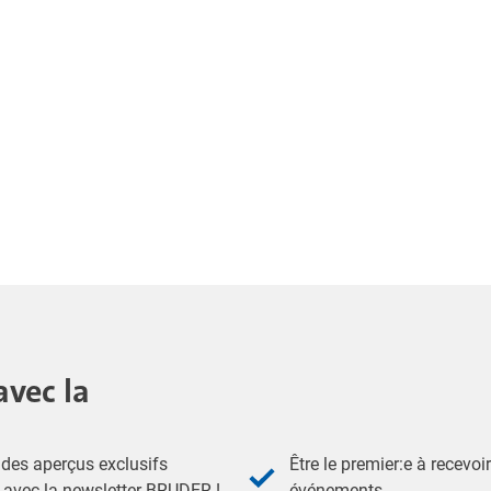
avec la
des aperçus exclusifs
Être le premier:e à recevoi
- avec la newsletter BRUDER !
événements