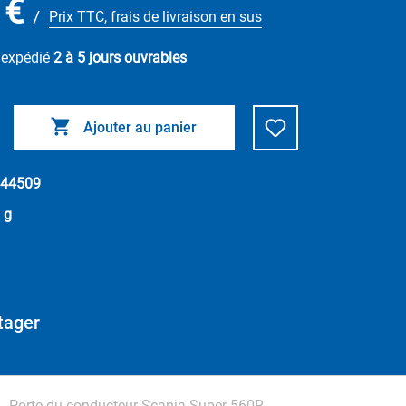
 €
/
Prix TTC, frais de livraison en sus
e expédié
2 à 5 jours ouvrables
Ajouter au panier
44509
 g
tager
Porte du conducteur Scania Super 560R