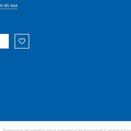
on en sus
Rallonges de ridelles pour remorque de transport à essieux t