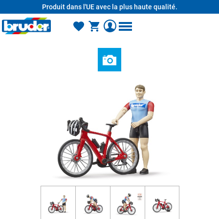
Produit dans l'UE avec la plus haute qualité.
tenu principal