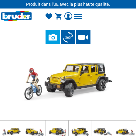
Produit dans l'UE avec la plus haute qualité.
tenu principal