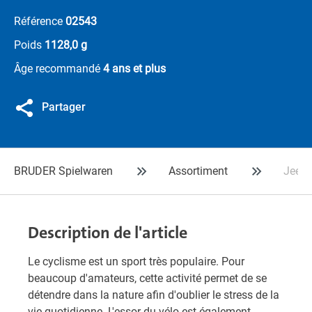
Référence
02543
Poids
1128,0 g
Âge recommandé
4 ans et plus
Partager
BRUDER Spielwaren
Assortiment
Jeep W
Description de l'article
Le cyclisme est un sport très populaire. Pour
beaucoup d'amateurs, cette activité permet de se
détendre dans la nature afin d'oublier le stress de la
vie quotidienne. L'essor du vélo est également