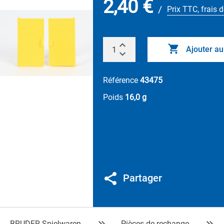
2,40 €
/
Prix TTC, frais d
Ajouter au
Référence
43475
Poids
16,0 g
Partager
BRUDER Spielwaren
Pièces de rechange