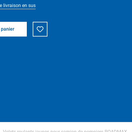
e livraison en sus
 panier
Volets roulants jaunes pour camion de pompiers ROADMAX