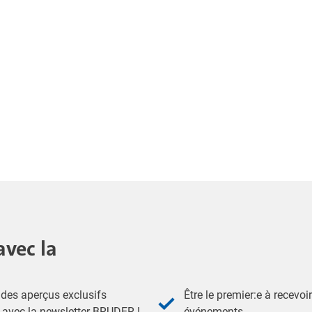
avec la
des aperçus exclusifs
Être le premier:e à recevoi
- avec la newsletter BRUDER !
événements