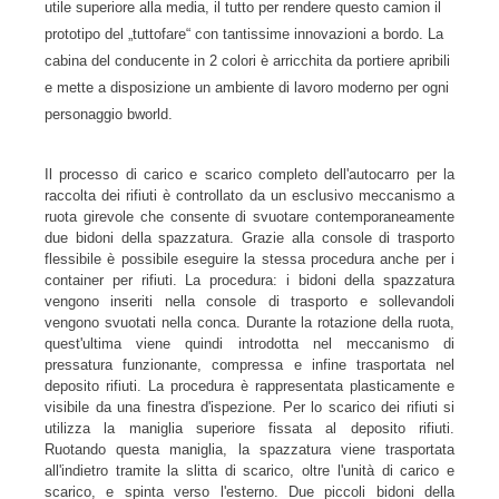
utile superiore alla media, il tutto per rendere questo camion il
prototipo del „tuttofare“ con tantissime innovazioni a bordo. La
cabina del conducente in 2 colori è arricchita da portiere apribili
e mette a disposizione un ambiente di lavoro moderno per ogni
personaggio bworld.
Il processo di carico e scarico completo dell'autocarro per la
raccolta dei rifiuti è controllato da un esclusivo meccanismo a
ruota girevole che consente di svuotare contemporaneamente
due bidoni della spazzatura. Grazie alla console di trasporto
flessibile è possibile eseguire la stessa procedura anche per i
container per rifiuti. La procedura: i bidoni della spazzatura
vengono inseriti nella console di trasporto e sollevandoli
vengono svuotati nella conca. Durante la rotazione della ruota,
quest'ultima viene quindi introdotta nel meccanismo di
pressatura funzionante, compressa e infine trasportata nel
deposito rifiuti. La procedura è rappresentata plasticamente e
visibile da una finestra d'ispezione. Per lo scarico dei rifiuti si
utilizza la maniglia superiore fissata al deposito rifiuti.
Ruotando questa maniglia, la spazzatura viene trasportata
all'indietro tramite la slitta di scarico, oltre l'unità di carico e
scarico, e spinta verso l'esterno. Due piccoli bidoni della