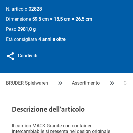
N. articolo
02828
Dimensione
59,5 cm × 18,5 cm × 26,5 cm
Peso
2981,0 g
Età consigliata
4 anni e oltre
Condividi
BRUDER Spielwaren
Assortimento
Cami
Descrizione dell'articolo
Il camion MACK Granite con container
intercambiabile si presenta nel design originale