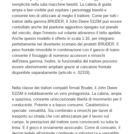
semplicità nella sala macchine bworld. La cabina di guida
ampia e ben visibile può ospitare i personaggi bworld e
consente loro di utilizzare al meglio il trattore. Come per tutti i
trattori della gamma BRUDER, il John Deere 5115M può essere
controllato anche dal piantone aggiuntivo ripiegato sul pianale
del veicolo, dopo l'innesto sul volante attraverso il tetto apribile.
Anche questo modello è offerto in scala 1:16, per integrarsi
perfettamente nel divertente scenario dei prodotti BRUDER. Il
peso frontale rimovibile in combinazione con il gancio di traino
consente il fissaggio di numerosi accessori e rimorchi
dell'intera gamma. Inoltre, le funzionalità del trattore possono
essere ulteriormente ampliate grazie al caricatore frontale
disponibile separatamente (articolo n. 02319).
Nella classe dei trattori compatti firmati Bruder, il John Deere
5115M è indubbiamente un vero protagonista. La cabina, ampia
e spaziosa, consente un'eccezionale libertà di movimento per il
conducente. Potente e a basso consumo. Caratteristica
speciale: versatilità. Sia combinato a rimorchi per lavori di
trasporto su strada che con attrezzature per il lavoro sul
campo, le prestazioni del trattore sono convincenti su tutta la
linea. E il gioco è ovviamente assicurato. Come di consueto, il
design fedele all'originale combinato a robustezza e versatilità