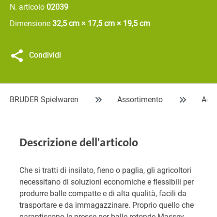
N. articolo
02039
Dimensione
32,5 cm × 17,5 cm × 19,5 cm
Condividi
BRUDER Spielwaren
Assortimento
Agri
Descrizione dell'articolo
Che si tratti di insilato, fieno o paglia, gli agricoltori
necessitano di soluzioni economiche e flessibili per
produrre balle compatte e di alta qualità, facili da
trasportare e da immagazzinare. Proprio quello che
garantiscono le presse per balle rotonde Massey