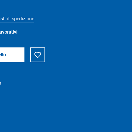
osti di spedizione
lavorativi
llo
m