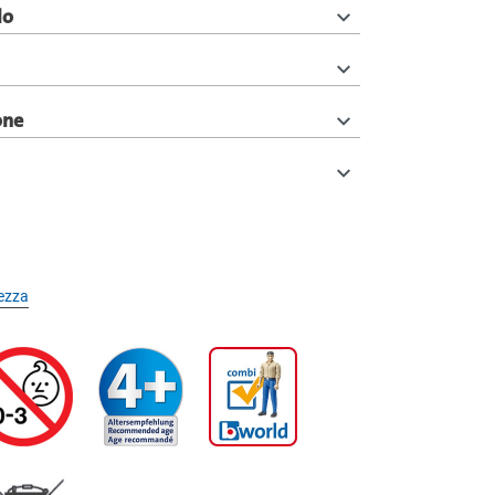
lo
one
rezza