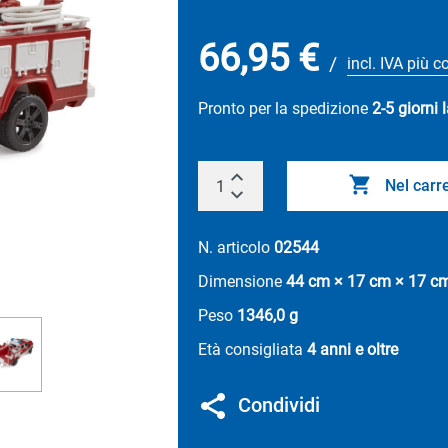
66,95 €
/
incl. IVA più c
Pronto per la spedizione
2-5 giorni 
Nel carre
N. articolo
02544
Dimensione
44 cm × 17 cm × 17 c
Peso
1346,0 g
Età consigliata
4 anni e oltre
Condividi