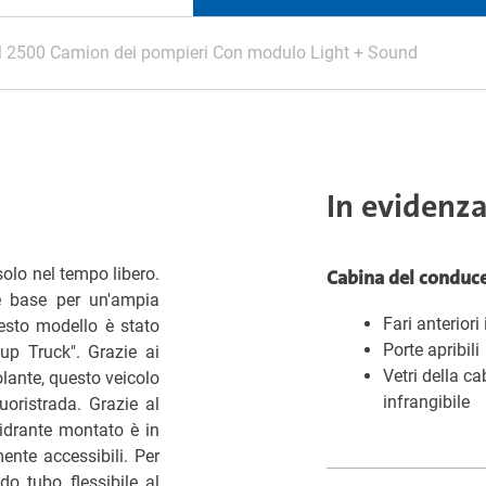
2500 Camion dei pompieri Con modulo Light + Sound
In evidenz
olo nel tempo libero.
Cabina del conduc
e base per un'ampia
Fari anteriori
esto modello è stato
Porte apribili
p Truck". Grazie ai
Vetri della ca
olante, questo veicolo
infrangibile
uoristrada. Grazie al
idrante montato è in
mente accessibili. Per
do tubo flessibile al