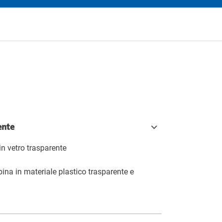
a
ente
 in vetro trasparente
bina in materiale plastico trasparente e