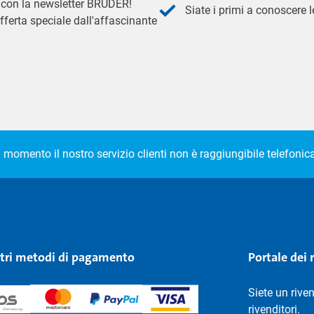
 - con la newsletter BRUDER!
Siate i primi a conoscere le
fferta speciale dall'affascinante
l momento il nostro servizio clienti non è raggiungibile telefoni
stri metodi di pagamento
Portale dei 
Siete un rive
rivenditori.