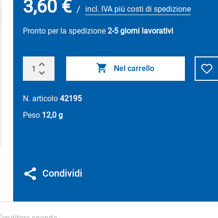
3,60 €
/
incl. IVA più costi di spedizione
Pronto per la spedizione
2-5 giorni lavorativi
Nel carrello
N. articolo
42195
Peso
12,0 g
Condividi
Tenditore sponda