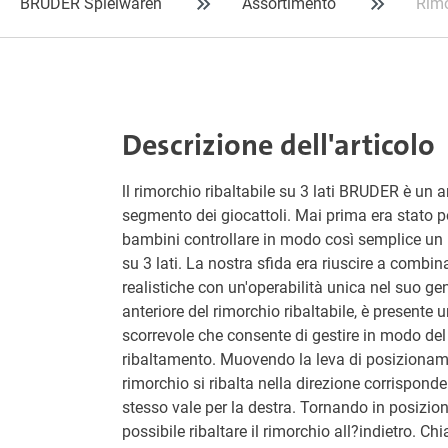
BRUDER Spielwaren
Assortimento
Rimo
Descrizione dell'articolo
ll rimorchio ribaltabile su 3 lati BRUDER è un a
segmento dei giocattoli. Mai prima era stato po
bambini controllare in modo così semplice un r
su 3 lati. La nostra sfida era riuscire a combin
realistiche con un'operabilità unica nel suo gen
anteriore del rimorchio ribaltabile, è presente u
scorrevole che consente di gestire in modo del 
ribaltamento. Muovendo la leva di posizionamen
rimorchio si ribalta nella direzione corrisponde
stesso vale per la destra. Tornando in posizion
possibile ribaltare il rimorchio all?indietro. Ch