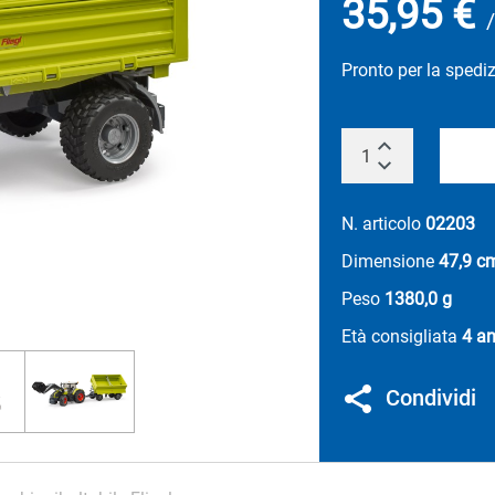
35,95 €
/
Pronto per la spedi
N. articolo
02203
Dimensione
47,9 c
Peso
1380,0 g
Età consigliata
4 an
Condividi