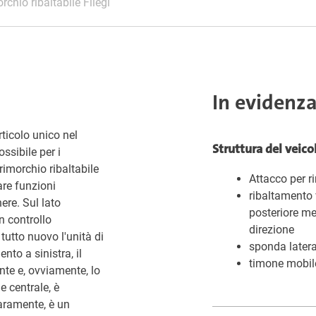
rchio ribaltabile Fliegl
In evidenz
rticolo unico nel
Struttura del veico
ssibile per i
imorchio ribaltabile
Attacco per r
are funzioni
ribaltamento v
ere. Sul lato
posteriore me
n controllo
direzione
tutto nuovo l'unità di
sponda latera
to a sinistra, il
timone mobil
nte e, ovviamente, lo
e centrale, è
iaramente, è un