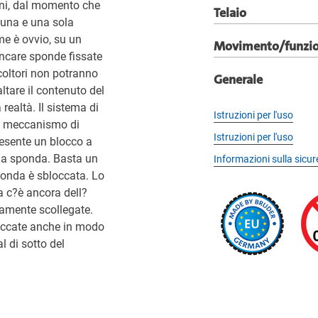
ini, dal momento che
Telaio
 una e una sola
me è ovvio, su un
Movimento/funzi
ancare sponde fissate
icoltori non potranno
Generale
altare il contenuto del
realtà. Il sistema di
Istruzioni per l'uso
il meccanismo di
Istruzioni per l'uso
resente un blocco a
 la sponda. Basta un
Informazioni sulla sicu
sponda è sbloccata. Lo
Ma c?è ancora dell?
iamente scollegate.
occate anche in modo
l di sotto del