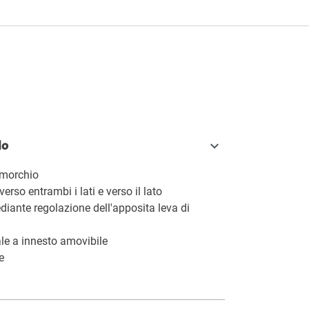
a
lo
imorchio
erso entrambi i lati e verso il lato
diante regolazione dell'apposita leva di
le a innesto amovibile
e