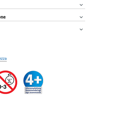
one
rezza