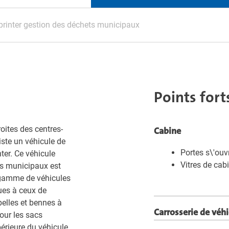
rinter gestion des déchets municipaux
Points fort
oites des centres-
Cabine
xiste un véhicule de
Portes s\'ouv
ter. Ce véhicule
Vitres de cab
es municipaux est
a gamme de véhicules
ques à ceux de
ubelles et bennes à
Carrosserie de véh
our les sacs
périeure du véhicule