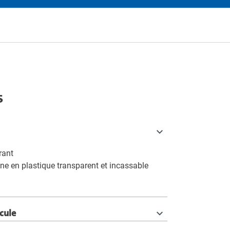
s
rant
ine en plastique transparent et incassable
icule