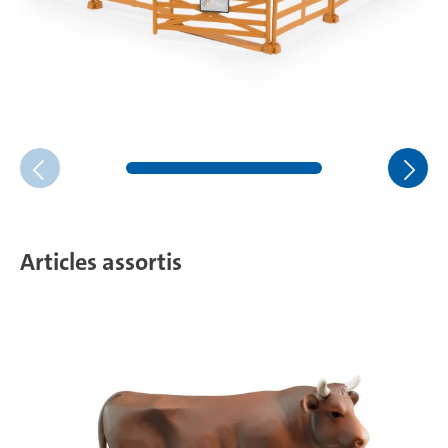
Articles assortis
C