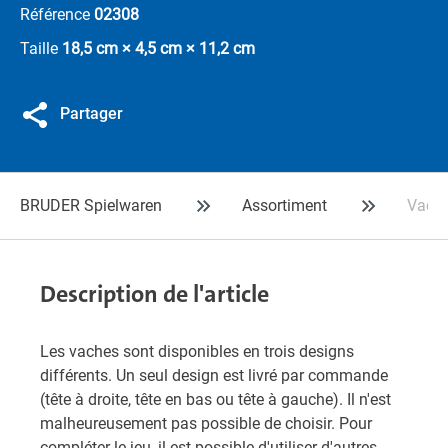
Référence
02308
Taille
18,5 cm × 4,5 cm × 11,2 cm
Partager
BRUDER Spielwaren
Assortiment
Vache 
Description de l'article
Les vaches sont disponibles en trois designs
différents. Un seul design est livré par commande
(tête à droite, tête en bas ou tête à gauche). Il n'est
malheureusement pas possible de choisir. Pour
compléter le jeu, il est possible d'utiliser d'autres