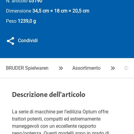
N. articolo
03190
Dimensione
34,5 cm × 18 cm × 20,5 cm
Peso
1239,0 g
Condividi
BRUDER Spielwaren
Assortimento
Cas
Descrizione dell'articolo
La serie di macchine per l’edilizia Optum offre
trattori potenti, compatti ed estremamente
maneggevoli con un eccellente rapporto
peso/potenza. Questi modelli sono in grado di